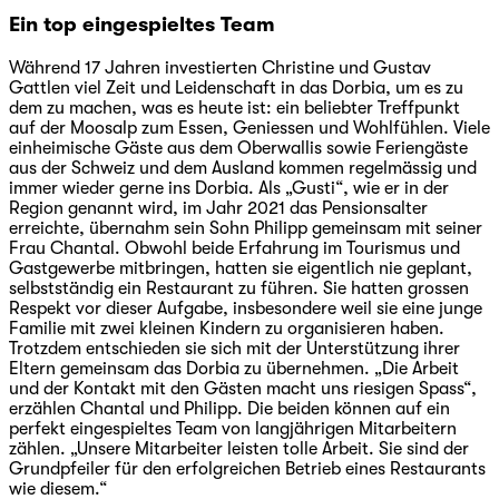
Ein top eingespieltes Team
Während 17 Jahren investierten Christine und Gustav
Gattlen viel Zeit und Leidenschaft in das Dorbia, um es zu
dem zu machen, was es heute ist: ein beliebter Treffpunkt
auf der Moosalp zum Essen, Geniessen und Wohlfühlen. Viele
einheimische Gäste aus dem Oberwallis sowie Feriengäste
aus der Schweiz und dem Ausland kommen regelmässig und
immer wieder gerne ins Dorbia. Als „Gusti“, wie er in der
Region genannt wird, im Jahr 2021 das Pensionsalter
erreichte, übernahm sein Sohn Philipp gemeinsam mit seiner
Frau Chantal. Obwohl beide Erfahrung im Tourismus und
Gastgewerbe mitbringen, hatten sie eigentlich nie geplant,
selbstständig ein Restaurant zu führen. Sie hatten grossen
Respekt vor dieser Aufgabe, insbesondere weil sie eine junge
Familie mit zwei kleinen Kindern zu organisieren haben.
Trotzdem entschieden sie sich mit der Unterstützung ihrer
Eltern gemeinsam das Dorbia zu übernehmen. „Die Arbeit
und der Kontakt mit den Gästen macht uns riesigen Spass“,
erzählen Chantal und Philipp. Die beiden können auf ein
perfekt eingespieltes Team von langjährigen Mitarbeitern
zählen. „Unsere Mitarbeiter leisten tolle Arbeit. Sie sind der
Grundpfeiler für den erfolgreichen Betrieb eines Restaurants
wie diesem.“