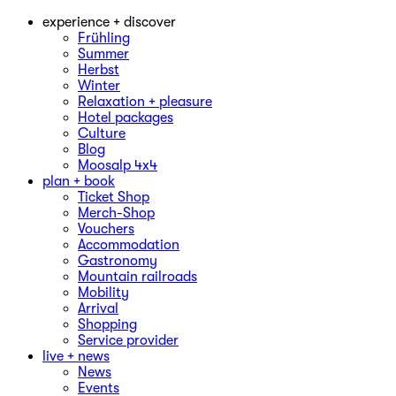
experience + discover
Frühling
Summer
Herbst
Winter
Relaxation + pleasure
Hotel packages
Culture
Blog
Moosalp 4‌x‌4
plan + book
Ticket Shop
Merch-Shop
Vouchers
Accommodation
Gastronomy
Mountain railroads
Mobility
Arrival
Shopping
Service provider
live + news
News
Events