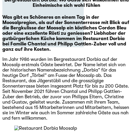
Bergrestaurant Dorbia: Wo Gäste sich willkommen und
Einheimische sich wohl fühlen
Was gibt es Schöneres an einem Tag in der
Moosalpregion, als auf der Sonnenterrasse mit Blick auf
die Bergkulisse der Moosalp ein köstliches Cordon Bleu
oder eine exzellente Rösti zu geniessen? Liebhaber der
gutbürgerlichen Küche kommen im Restaurant Dorbia
bei Familie Chantal und Philipp Gattlen-Zuber voll und
ganz auf ihre Kosten.
Im Jahr 1986 wurden im Bergrestaurant Dorbia auf der
Moosalp erstmals Gäste bewirtet. Der Name leitet sich von
der historischen Namensbezeichnung „Dorbia“ für das
heutige Dorf „Törbel“ am Fusse der Moosalp ab. Das
Restaurant, das Jägerstübli und die grosszügige
Sonnenterrasse bieten insgesamt Platz für bis zu 200 Gäste.
Seit November 2021 führen Chantal und Philipp Gattlen-
Zuber den Betrieb, der zuvor von Philipps Eltern, Christine
und Gustav, geleitet wurde. Zusammen mit ihrem Team,
bestehend aus 15 Mitarbeiterinnen und Mitarbeitern, heissen
sie im Winter wie auch im Sommer zahlreiche Gäste aus nah
und fern willkommen.