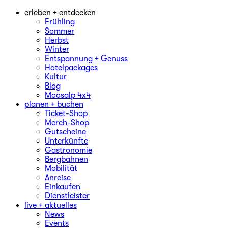
erleben + entdecken
Frühling
Sommer
Herbst
Winter
Entspannung + Genuss
Hotelpackages
Kultur
Blog
Moosalp 4‌x‌4
planen + buchen
Ticket-Shop
Merch-Shop
Gutscheine
Unterkünfte
Gastronomie
Bergbahnen
Mobilität
Anreise
Einkaufen
Dienstleister
live + aktuelles
News
Events