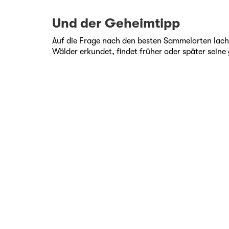
Und der Geheimtipp
Auf die Frage nach den besten Sammelorten lacht 
Wälder erkundet, findet früher oder später sein
Kontakt
Medien
Jobs
Newsletter abonnieren
AGB
Datenschutz
Impressum
Partner