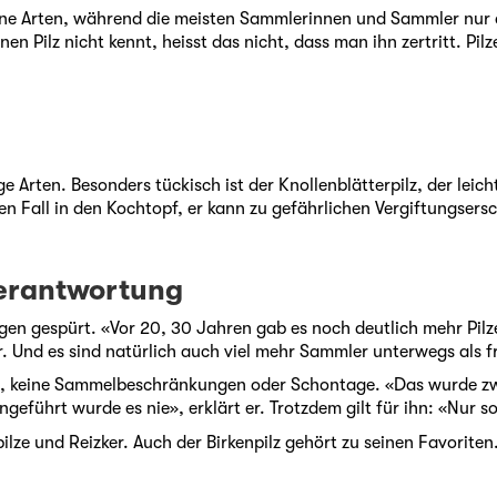
ne Arten, während die meisten Sammlerinnen und Sammler nur dre
n Pilz nicht kennt, heisst das nicht, dass man ihn zertritt. Pilz
e Arten. Besonders tückisch ist der Knollenblätterpilz, der leich
nen Fall in den Kochtopf, er kann zu gefährlichen Vergiftungser
erantwortung
en gespürt. «Vor 20, 30 Jahren gab es noch deutlich mehr Pilze
Und es sind natürlich auch viel mehr Sammler unterwegs als f
en, keine Sammelbeschränkungen oder Schontage. «Das wurde zwar
führt wurde es nie», erklärt er. Trotzdem gilt für ihn: «Nur s
e und Reizker. Auch der Birkenpilz gehört zu seinen Favoriten.