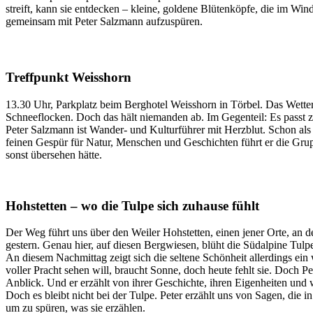
streift, kann sie entdecken – kleine, goldene Blütenköpfe, die im Wi
gemeinsam mit Peter Salzmann aufzuspüren.
Treffpunkt Weisshorn
13.30 Uhr, Parkplatz beim Berghotel Weisshorn in Törbel. Das Wetter 
Schneeflocken. Doch das hält niemanden ab. Im Gegenteil: Es passt 
Peter Salzmann ist Wander- und Kulturführer mit Herzblut. Schon als
feinen Gespür für Natur, Menschen und Geschichten führt er die Gr
sonst übersehen hätte.
Hohstetten – wo die Tulpe sich zuhause fühlt
Der Weg führt uns über den Weiler Hohstetten, einen jener Orte, an 
gestern. Genau hier, auf diesen Bergwiesen, blüht die Südalpine Tulp
An diesem Nachmittag zeigt sich die seltene Schönheit allerdings ein 
voller Pracht sehen will, braucht Sonne, doch heute fehlt sie. Doch 
Anblick. Und er erzählt von ihrer Geschichte, ihren Eigenheiten und 
Doch es bleibt nicht bei der Tulpe. Peter erzählt uns von Sagen, di
um zu spüren, was sie erzählen.