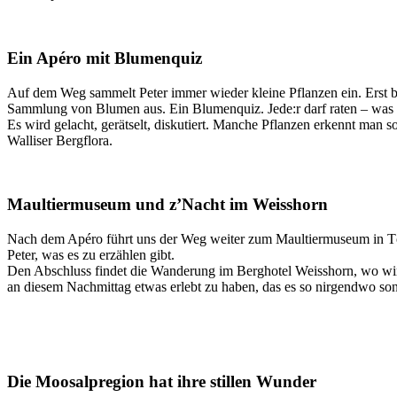
Ein Apéro mit Blumenquiz
Auf dem Weg sammelt Peter immer wieder kleine Pflanzen ein. Erst bei
Sammlung von Blumen aus. Ein Blumenquiz. Jede:r darf raten – was ist
Es wird gelacht, gerätselt, diskutiert. Manche Pflanzen erkennt man s
Walliser Bergflora.
Maultiermuseum und z’Nacht im Weisshorn
Nach dem Apéro führt uns der Weg weiter zum Maultiermuseum in Törb
Peter, was es zu erzählen gibt.
Den Abschluss findet die Wanderung im Berghotel Weisshorn, wo wir
an diesem Nachmittag etwas erlebt zu haben, das es so nirgendwo sons
Die Moosalpregion hat ihre stillen Wunder