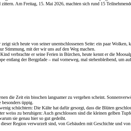
nd zittern. Am Freitag, 15. Mai 2026, machten sich rund 15 Teilnehmen
zeigt sich heute von seiner unentschlossenen Seite: ein paar Wolken, 
zur Stimmung, mit der wir uns auf den Weg machen.
 Kind verbrachte er seine Ferien in Bürchen, heute kennt er die Moosa
uppe entlang der Bergpfade – mal vorneweg, mal stehenbleibend, um au
denen die Zeit ein bisschen langsamer zu vergehen scheint. Sonnenverw
e besonders üppig.
wenig schüchtern: Die Kälte hat dafür gesorgt, dass die Blüten geschlo
Peter weiss zu beruhigen: Auch geschlossen sind die kleinen gelben Tup
warum sie genau hier so gut gedeiht.
e in dieser Region verwurzelt sind, von Gebäuden mit Geschichte und vo