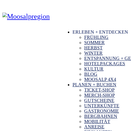
ERLEBEN + ENTDECKEN
FRÜHLING
SOMMER
HERBST
WINTER
ENTSPANNUNG + G
HOTELPACKAGES
KULTUR
BLOG
MOOSALP 4‌X‌4
PLANEN + BUCHEN
TICKET-SHOP
MERCH-SHOP
GUTSCHEINE
UNTERKÜNFTE
GASTRONOMIE
BERGBAHNEN
MOBILITÄT
ANREISE