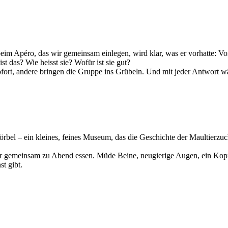
m Apéro, das wir gemeinsam einlegen, wird klar, was er vorhatte: Vor 
 das? Wie heisst sie? Wofür ist sie gut?
ofort, andere bringen die Gruppe ins Grübeln. Und mit jeder Antwort wä
el – ein kleines, feines Museum, das die Geschichte der Maultierzucht
 gemeinsam zu Abend essen. Müde Beine, neugierige Augen, ein Kopf 
t gibt.