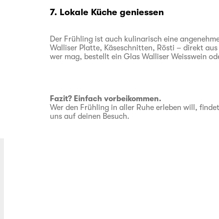
7. Lokale Küche geniessen
Der Frühling ist auch kulinarisch eine angenehme 
Walliser Platte, Käseschnitten, Rösti – direkt 
wer mag, bestellt ein Glas Walliser Weisswein ode
Fazit? Einfach vorbeikommen.
Wer den Frühling in aller Ruhe erleben will, find
uns auf deinen Besuch.
Kontakt
Medien
Jobs
Newsletter abonnieren