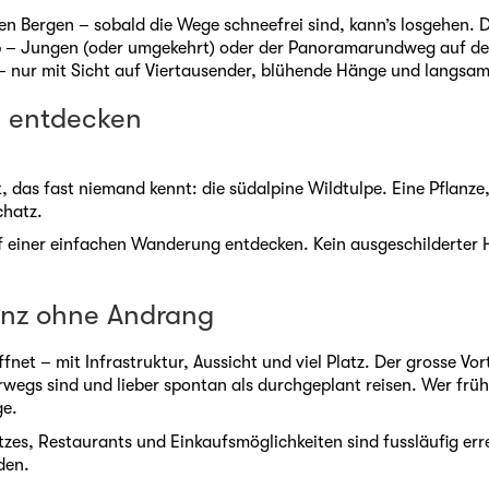
den Bergen – sobald die Wege schneefrei sind, kann’s losgehen. 
p – Jungen (oder umgekehrt) oder der Panoramarundweg auf den
h – nur mit Sicht auf Viertausender, blühende Hänge und langs
e entdecken
ht, das fast niemand kennt: die südalpine Wildtulpe. Eine Pflanze
chatz.
uf einer einfachen Wanderung entdecken. Kein ausgeschilderter Hot
anz ohne Andrang
fnet – mit Infrastruktur, Aussicht und viel Platz. Der grosse Vor
terwegs sind und lieber spontan als durchgeplant reisen. Wer f
ge.
tzes, Restaurants und Einkaufsmöglichkeiten sind fussläufig er
den.