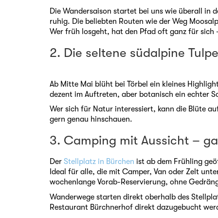
Die Wandersaison startet bei uns wie überall in 
ruhig. Die beliebten Routen wie der Weg Moosal
Wer früh losgeht, hat den Pfad oft ganz für sic
2. Die seltene südalpine Tulp
Ab Mitte Mai blüht bei Törbel ein kleines Highlig
dezent im Auftreten, aber botanisch ein echter S
Wer sich für Natur interessiert, kann die Blüte a
gern genau hinschauen.
3. Camping mit Aussicht – g
Der
Stellplatz in Bürchen
ist ab dem Frühling geöf
Ideal für alle, die mit Camper, Van oder Zelt un
wochenlange Vorab-Reservierung, ohne Gedrän
Wanderwege starten direkt oberhalb des Stellpla
Restaurant Bürchnerhof direkt dazugebucht wer