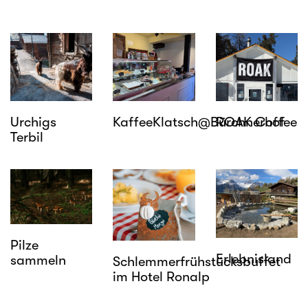
Urchigs
KaffeeKlatsch@Bürchnerhof
ROAK Coffee
Terbil
Pilze
Erlebnisland
sammeln
Schlemmerfrühstücksbuffet
im Hotel Ronalp