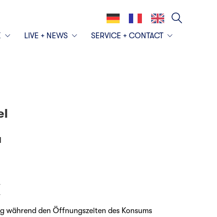
K
LIVE + NEWS
SERVICE + CONTACT
el
l
r
r
ung während den Öffnungszeiten des Konsums