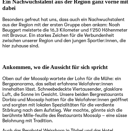
Ein Nachwuchstalent aus der Region ganz vorne mit
dabei
Besonders gefreut hat uns, dass auch ein Nachwuchstalent
aus der Region mit der ersten Gruppe oben ankam: Noah
Beuggert meisterte die 16,3 Kilometer und 1’250 Höhenmeter
mit Bravour. Ein starkes Zeichen für die Verbundenheit
zwischen unserer Region und den jungen Sportler:innen, die
hier zuhause sind.
Ankommen, wo die Aussicht für sich spricht
Oben auf der Moosalp wartete der Lohn für die Mühe: ein
Bergpanorama, das selbst erfahrene Velofahrer:innen
innehalten lässt. Schneebedeckte Viertausender, glasklare
Luft, die Sonne im Gesicht. Unsere beiden Bergrestaurants
Dorbia und Moosalp hatten für die Velofahrer:innen geöffnet
und sorgten mit lokalen Spezialitäten für die verdiente
Stärkung nach dem Aufstieg. Wer mochte, gönnte sich die
berühmte Mille-feuille des Restaurants Moosalp – eine süsse
Belohnung mit Tradition.
Auch das Berghotel Weisshorn in Törbel und das Hotel