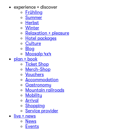
experience + discover
Frühling
Summer
Herbst
Winter
Relaxation + pleasure
Hotel packages
Culture
Blog
Moosalp 4‌x‌4
plan + book
Ticket Shop
Merch-Shop
Vouchers
Accommodation
Gastronomy
Mountain railroads
Mobility
Arrival
Shopping
Service provider
live + news
News
Events