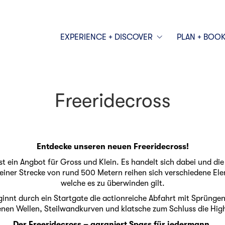
EXPERIENCE + DISCOVER
PLAN + BOO
Freeridecross
Entdecke unseren neuen Freeridecross!
ist ein Angbot für Gross und Klein. Es handelt sich dabei und di
f einer Strecke von rund 500 Metern reihen sich verschiedene El
welche es zu überwinden gilt.
innt durch ein Startgate die actionreiche Abfahrt mit Sprüngen
nen Wellen, Steilwandkurven und klatsche zum Schluss die Hi
Der Freeridecross – garaniert Spass für jedermann.