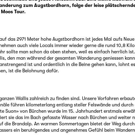
anderung zum Augstbordhorn, folge der leise plätschernd
 Moos Tour.
f das 2971 Meter hohe Augstbordhorn ist jedes Mal aufs Neue ei
nehmen auch viele Locals immer wieder gerne die rund 10,8 Ki
hr sollte man schon da oben stehen, weil es einfach herrlich is
is, den man während der gesamten Wanderung geniessen kann. 
strengend ist und ordentlich in die Beine gehen kann, lohnt es 
en, ist die Belohnung dafür.
 ganzen Wallis zahlreich zu finden sind. Unsere Vorfahren erba
näle führen kilometerlang entlang steiler Felswände und durch 
te Suon» von Bürchen wurde im 15. Jahrhundert erstmals erwäh
iert sie das im Bach gefasste Wasser nach Bürchen und weiter
uf die Brandalp. An warmen Sommertagen bietet der Weg durch
assers ein beruhigendes und angenehmes Gefühl beim Wandern 