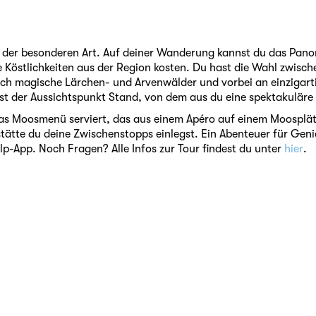
s der besonderen Art. Auf deiner Wanderung kannst du das Pan
 Köstlichkeiten aus der Region kosten. Du hast die Wahl zwisch
urch magische Lärchen- und Arvenwälder und vorbei an einziga
 ist der Aussichtspunkt Stand, von dem aus du eine spektakuläre 
r das Moosmenü serviert, das aus einem Apéro auf einem Moospl
tstätte du deine Zwischenstopps einlegst. Ein Abenteuer für Gen
p-App. Noch Fragen? Alle Infos zur Tour findest du unter
hier
.